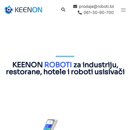
prodaja@roboti.lol
061-30-90-700
KEENON
ROBOTI
za industriju,
restorane, hotele i roboti usisivači