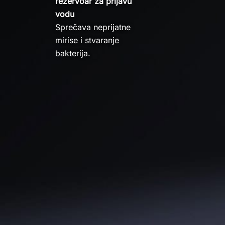
rezervoar za prljavu
vodu
Sprečava neprijatne
mirise i stvaranje
bakterija.