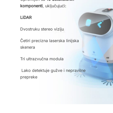
komponenti
, uključujući:
LiDAR
Dvostruku stereo viziju
Četiri precizna laserska linijska
skenera
Tri ultrazvučna modula
Lako detektuje gužve i nepravilne
prepreke