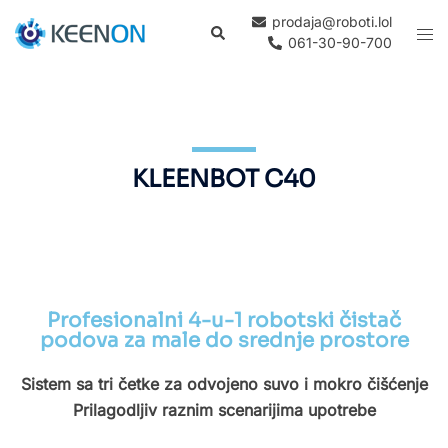
prodaja@roboti.lol
061-30-90-700
KLEENBOT C40
Profesionalni 4-u-1 robotski čistač
podova za male do srednje prostore
Sistem sa tri četke za odvojeno suvo i mokro čišćenje
Prilagodljiv raznim scenarijima upotrebe