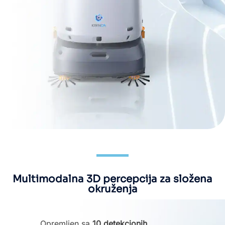
Multimodalna 3D percepcija za složena
okruženja
Opremljen sa
10 detekcionih