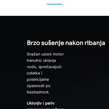
Brzo sušenje nakon ribanja
Snažan usisni motor
trenutno uklanja
vodu, sprečavajući
ostatke i
potencijalne
opasnosti po
bezbednost.
Uklonjiv i periv