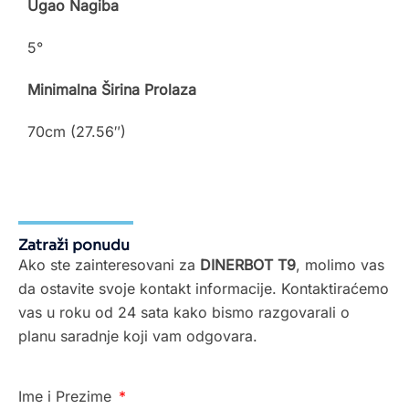
Ugao Nagiba
5°
Minimalna Širina Prolaza
70cm (27.56″)
Zatraži ponudu
Ako ste zainteresovani za
DINERBOT T9
, molimo vas
da ostavite svoje kontakt informacije. Kontaktiraćemo
vas u roku od 24 sata kako bismo razgovarali o
planu saradnje koji vam odgovara.
Ime i Prezime