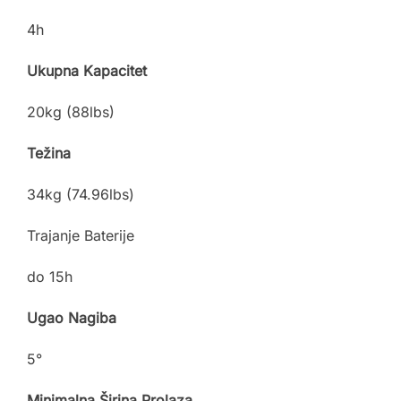
4h
Ukupna Kapacitet
20kg (88lbs)
Težina
34kg (74.96lbs)
Trajanje Baterije
do 15h
Ugao Nagiba
5°
Minimalna Širina Prolaza