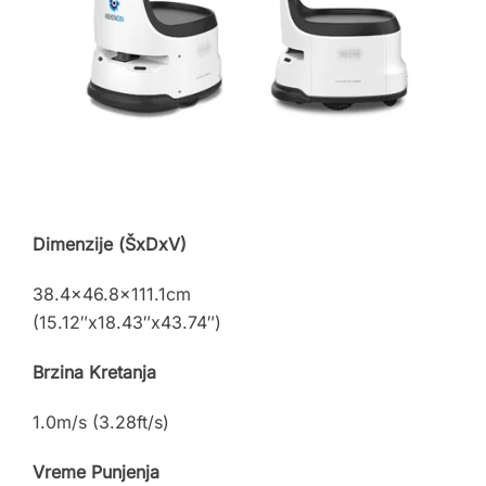
Dimenzije (ŠxDxV)
38.4×46.8×111.1cm
(15.12″x18.43″x43.74″)
Brzina Kretanja
1.0m/s (3.28ft/s)
Vreme Punjenja