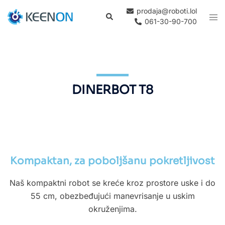
prodaja@roboti.lol
061-30-90-700
DINERBOT T8
Kompaktan, za poboljšanu pokretljivost
Naš kompaktni robot se kreće kroz prostore uske i do
55 cm, obezbeđujući manevrisanje u uskim
okruženjima.